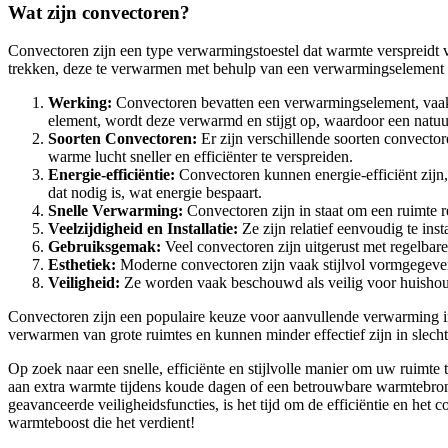
Wat zijn convectoren?
Convectoren zijn een type verwarmingstoestel dat warmte verspreidt v
trekken, deze te verwarmen met behulp van een verwarmingselement en
Werking:
Convectoren bevatten een verwarmingselement, vaak 
element, wordt deze verwarmd en stijgt op, waardoor een natuur
Soorten Convectoren:
Er zijn verschillende soorten convect
warme lucht sneller en efficiënter te verspreiden.
Energie-efficiëntie:
Convectoren kunnen energie-efficiënt zijn
dat nodig is, wat energie bespaart.
Snelle Verwarming:
Convectoren zijn in staat om een ruimte r
Veelzijdigheid en Installatie:
Ze zijn relatief eenvoudig te ins
Gebruiksgemak:
Veel convectoren zijn uitgerust met regelbare
Esthetiek:
Moderne convectoren zijn vaak stijlvol vormgegeven,
Veiligheid:
Ze worden vaak beschouwd als veilig voor huishoudel
Convectoren zijn een populaire keuze voor aanvullende verwarming in 
verwarmen van grote ruimtes en kunnen minder effectief zijn in slecht
Op zoek naar een snelle, efficiënte en stijlvolle manier om uw ruimt
aan extra warmte tijdens koude dagen of een betrouwbare warmtebron
geavanceerde veiligheidsfuncties, is het tijd om de efficiëntie en he
warmteboost die het verdient!