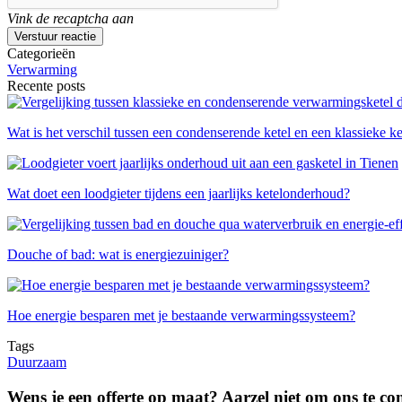
Vink de recaptcha aan
Verstuur reactie
Categorieën
Verwarming
Recente posts
Wat is het verschil tussen een condenserende ketel en een klassieke ke
Wat doet een loodgieter tijdens een jaarlijks ketelonderhoud?
Douche of bad: wat is energiezuiniger?
Hoe energie besparen met je bestaande verwarmingssysteem?
Tags
Duurzaam
Wens je een offerte op maat? Aarzel niet om ons te co