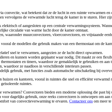
ia convectie, wat betekent dat ze de lucht in een ruimte verwarmen en 
 vervolgens de verwarmde lucht terug de kamer in te sturen. Hier zij
elektrisch of aangesloten op een centrale verwarmingssysteem. Wannee
lijke circulatie van warme lucht door de kamer ontstaat.
oren, waaronder muurconvectoren, vloerconvectoren, en vrijstaande ee
, vooral de modellen die gebruik maken van een thermostaat om de kame
elatief snel te verwarmen, aangezien ze de lucht direct opwarmen.
talleren en kunnen worden geplaatst waar nodig. Dit maakt ze een flexi
 thermostaten en timers, waardoor ze gemakkelijk te gebruiken en aan t
 waardoor ze naadloos in verschillende interieurs passen.
ijk gebruik, met functies zoals automatische uitschakeling bij overve
huizen en kantoren, vooral in ruimtes die snel en efficiënt verwarmd 
 geïsoleerde ruimtes.
e te verwarmen? Convectoren bieden een moderne oplossing die past bij 
 voor dagelijks gebruik, onze reeks convectoren is ontworpen om aan u
t comfort van convectieverwarming te ervaren.
Contacteer ons
om meer te 