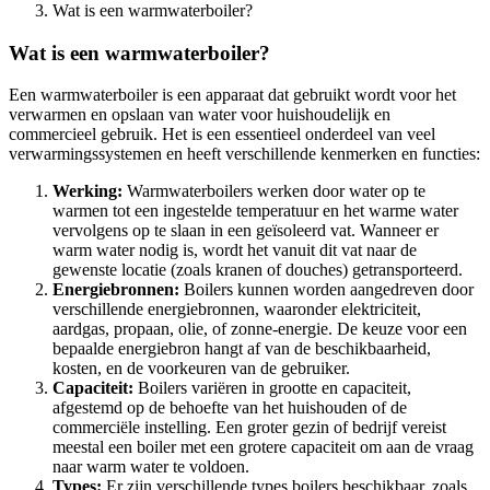
Wat is een warmwaterboiler?
Wat is een warmwaterboiler?
Een warmwaterboiler is een apparaat dat gebruikt wordt voor het
verwarmen en opslaan van water voor huishoudelijk en
commercieel gebruik. Het is een essentieel onderdeel van veel
verwarmingssystemen en heeft verschillende kenmerken en functies:
Werking:
Warmwaterboilers werken door water op te
warmen tot een ingestelde temperatuur en het warme water
vervolgens op te slaan in een geïsoleerd vat. Wanneer er
warm water nodig is, wordt het vanuit dit vat naar de
gewenste locatie (zoals kranen of douches) getransporteerd.
Energiebronnen:
Boilers kunnen worden aangedreven door
verschillende energiebronnen, waaronder elektriciteit,
aardgas, propaan, olie, of zonne-energie. De keuze voor een
bepaalde energiebron hangt af van de beschikbaarheid,
kosten, en de voorkeuren van de gebruiker.
Capaciteit:
Boilers variëren in grootte en capaciteit,
afgestemd op de behoefte van het huishouden of de
commerciële instelling. Een groter gezin of bedrijf vereist
meestal een boiler met een grotere capaciteit om aan de vraag
naar warm water te voldoen.
Types:
Er zijn verschillende types boilers beschikbaar, zoals