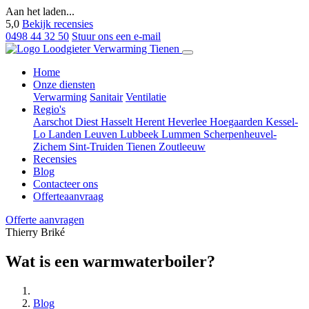
Aan het laden...
5,0
Bekijk recensies
0498 44 32 50
Stuur ons een e-mail
Home
Onze diensten
Verwarming
Sanitair
Ventilatie
Regio's
Aarschot
Diest
Hasselt
Herent
Heverlee
Hoegaarden
Kessel-
Lo
Landen
Leuven
Lubbeek
Lummen
Scherpenheuvel-
Zichem
Sint-Truiden
Tienen
Zoutleeuw
Recensies
Blog
Contacteer ons
Offerteaanvraag
Offerte aanvragen
Thierry Briké
Wat is een warmwaterboiler?
Blog