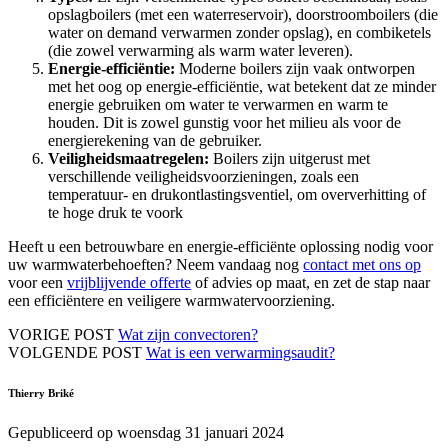
opslagboilers (met een waterreservoir), doorstroomboilers (die
water on demand verwarmen zonder opslag), en combiketels
(die zowel verwarming als warm water leveren).
Energie-efficiëntie:
Moderne boilers zijn vaak ontworpen
met het oog op energie-efficiëntie, wat betekent dat ze minder
energie gebruiken om water te verwarmen en warm te
houden. Dit is zowel gunstig voor het milieu als voor de
energierekening van de gebruiker.
Veiligheidsmaatregelen:
Boilers zijn uitgerust met
verschillende veiligheidsvoorzieningen, zoals een
temperatuur- en drukontlastingsventiel, om oververhitting of
te hoge druk te voork
Heeft u een betrouwbare en energie-efficiënte oplossing nodig voor
uw warmwaterbehoeften? Neem vandaag nog
contact met ons op
voor een
vrijblijvende offerte
of advies op maat, en zet de stap naar
een efficiëntere en veiligere warmwatervoorziening.
VORIGE POST
Wat zijn convectoren?
VOLGENDE POST
Wat is een verwarmingsaudit?
Thierry Briké
Gepubliceerd op woensdag 31 januari 2024